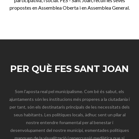
participativa, i social. FES - Sant Joan, recull les seves
propostes en Assemblea Oberta i en Assemblea General.
PER QUÈ FES SANT JOAN
Som l'aposta real pel municipalisme. Com bé és sabut, els
ajuntaments són les institucions més properes a la ciutadania i
per tant, són els destinataris principals de les necessitats dels
seus habitants. Les polítiques locals, àdhuc sent un pilar al
nostre entendre fonamental per al benestar i
desenvolupament del nostre municipi, esmentades polítiques
manquen de la visualització i repercussió mediàtica que si