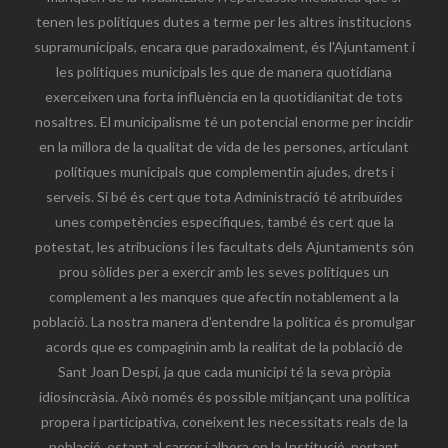
tenen les polítiques dutes a terme per les altres institucions
supramunicipals, encara que paradoxalment, és l'Ajuntament i
les polítiques municipals les que de manera quotidiana
exerceixen una forta influència en la quotidianitat de tots
nosaltres. El municipalisme té un potencial enorme per incidir
en la millora de la qualitat de vida de les persones, articulant
polítiques municipals que complementin ajudes, drets i
serveis. Si bé és cert que tota Administració té atribuïdes
unes competències específiques, també és cert que la
potestat, les atribucions i les facultats dels Ajuntaments són
prou sòlides per a exercir amb les seves polítiques un
complement a les manques que afectin notablement a la
població. La nostra manera d'entendre la política és promulgar
acords que es compaginin amb la realitat de la població de
Sant Joan Despí, ja que cada municipi té la seva pròpia
idiosincràsia. Això només és possible mitjançant una política
propera i participativa, coneixent les necessitats reals de la
població, estant al carrer i alhora en la Institució, portant