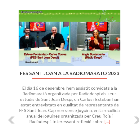
Previous
Ne
FES SANT JOAN A LA RADIOMARATO 2023
El dia 16 de desembre, hem assistit convidats a la
Radiomarató organitzada per Radiodespí als seus
estudis de Sant Joan Despí, on Carlos i Esteban han
estat entrevistats en qualitat de representants de
FES Sant Joan. Cap nen sense joguina, en la recollida
anual de joguines organitzada per Creu Roja i
Read
Radiodespí. Interessant reflexió sobre
[…]
more
about
FES