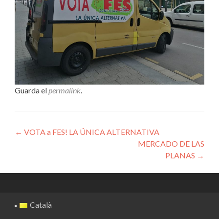
Guarda el
permalink
.
Navegación de entradas
←
VOTA a FES! LA ÚNICA ALTERNATIVA
MERCADO DE LAS
PLANAS
→
Català