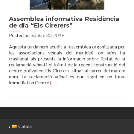
Assemblea informativa Residència
de dia “Els Cirerers”
Posted on
octubre 30, 2019
Aquesta tarda hem acudit a l’assemblea organitzada per
les associacions veïnals del municipi, on se’ns ha
traslladat als presents la informació sobre l’estat de la
reclamació veïnal i el tràmit de la recent construcció del
centre polivalent Els Cirerers, situat al carrer del mateix
nom. La reclamació veïnal és que sigui en un futur
Read
immediat un Centre
[…]
more
about
Assemblea
informativa
Residència
de
dia
Català
“Els