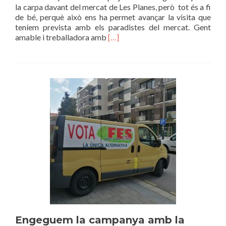
la carpa davant del mercat de Les Planes, però tot és a fi
de bé, perquè això ens ha permet avançar la visita que
teníem prevista amb els paradistes del mercat. Gent
Read
amable i treballadora amb
[…]
more
about
MERCAT
DE
LES
PLANES
Engeguem la campanya amb la