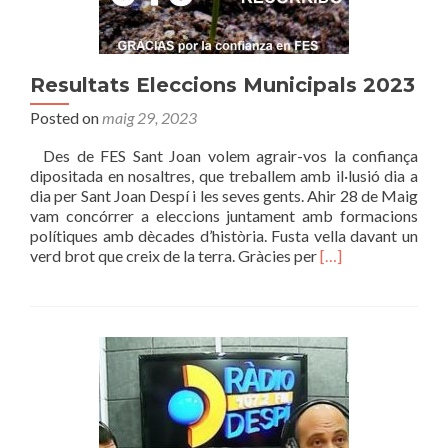
per
a
l’any
2024.
Resultats Eleccions Municipals 2023
Posted on
maig 29, 2023
Des de FES Sant Joan volem agrair-vos la confiança
dipositada en nosaltres, que treballem amb il·lusió dia a
dia per Sant Joan Despí i les seves gents. Ahir 28 de Maig
vam concórrer a eleccions juntament amb formacions
polítiques amb dècades d’història. Fusta vella davant un
Read
verd brot que creix de la terra. Gràcies per
[…]
more
about
Resultats
Eleccions
Municipals
2023