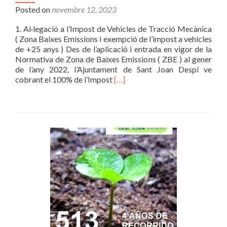
2023
Posted on
novembre 12, 2023
1. Al·legació a l’Impost de Vehicles de Tracció Mecànica
( Zona Baixes Emissions i exempció de l’impost a vehicles
de +25 anys ) Des de l’aplicació i entrada en vigor de la
Normativa de Zona de Baixes Emissions ( ZBE ) al gener
de l’any 2022, l’Ajuntament de Sant Joan Despí ve
Read
cobrant el 100% de l’Impost
[…]
more
about
Al·legacions
a
l’Ordenança
Fiscal
aprovada
provisionalment
per
l’Ajuntament
de
Sant
Joan
Despí