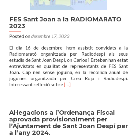
FES Sant Joan a la RADIOMARATO
2023
Posted on
desembre 17, 2023
El dia 16 de desembre, hem assistit convidats a la
Radiomarató organitzada per Radiodespí als seus
estudis de Sant Joan Despí, on Carlos i Esteban han estat
entrevistats en qualitat de representants de FES Sant
Joan. Cap nen sense joguina, en la recollida anual de
joguines organitzada per Creu Roja i Radiodespí.
Read
Interessant reflexió sobre
[…]
more
about
FES
Sant
Al·legacions a l’Ordenança Fiscal
Joan
aprovada provisionalment per
a
l’Ajuntament de Sant Joan Despí per
la
a l’any 2024.
RADIOMARATO