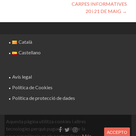
CARPES INFORMATIVES
20 i 21 DE MAIG
→
Català
Castellano
Avís legal
Política de Cookies
Política de protecció de dades
Aquesta pàgina utilitza cookies i altres
tecnologies perquè puguem millorar la
Facebook
Twitter
Instagram
ACCEPTO
link
link
link
seva experiència en els nostres llocs:
Més