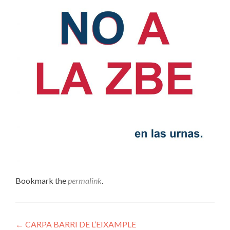
Bookmark the
permalink
.
Navegació d'entrades
←
CARPA BARRI DE L’EIXAMPLE